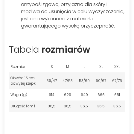
antypoślizgowa, przyjazna dla skóry i
możliwa do usunięcia w celu wyczyszczenia,
jest ona wykonana z materiału
gwarantującego wysoką przyczepność.
Tabela
rozmiarów
Rozmiar
S
M
L
XL
XXL
Obwód 15 cm
39/47
47/53
53/60
60/67
67/75
powyżej rzepki
Waga (g)
614
629
649
666
681
Długość (cm)
36,5
36,5
36,5
36,5
36,5