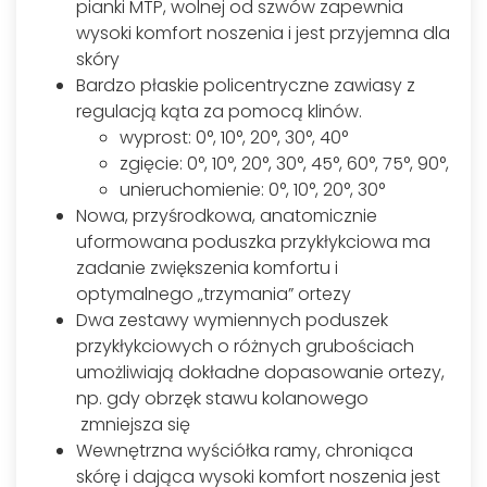
pianki MTP, wolnej od szwów zapewnia
wysoki komfort noszenia i jest przyjemna dla
skóry
Bardzo płaskie policentryczne zawiasy z
regulacją kąta za pomocą klinów.
wyprost: 0°, 10°, 20°, 30°, 40°
zgięcie: 0°, 10°, 20°, 30°, 45°, 60°, 75°, 90°,
unieruchomienie: 0°, 10°, 20°, 30°
Nowa, przyśrodkowa, anatomicznie
uformowana poduszka przykłykciowa ma
zadanie zwiększenia komfortu i
optymalnego „trzymania” ortezy
Dwa zestawy wymiennych poduszek
przykłykciowych o różnych grubościach
umożliwiają dokładne dopasowanie ortezy,
np. gdy obrzęk stawu kolanowego
zmniejsza się
Wewnętrzna wyściółka ramy, chroniąca
skórę i dająca wysoki komfort noszenia jest