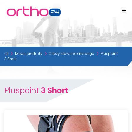
Nasze produkty
Ortezy stawu kolanowego
Pluspoint
3 Short
Pluspoint
3 Short