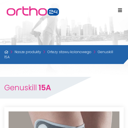
Nasze produkty
Ortezy stawu kolanowego
Genuskill
15A
Genuskill
15A