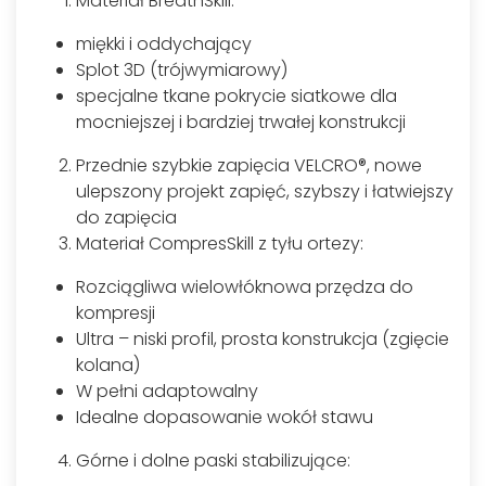
Materiał BreathSkill:
miękki i oddychający
Splot 3D (trójwymiarowy)
specjalne tkane pokrycie siatkowe dla
mocniejszej i bardziej trwałej konstrukcji
Przednie szybkie zapięcia VELCRO®, nowe
ulepszony projekt zapięć, szybszy i łatwiejszy
do zapięcia
Materiał CompresSkill z tyłu ortezy:
Rozciągliwa wielowłóknowa przędza do
kompresji
Ultra – niski profil, prosta konstrukcja (zgięcie
kolana)
W pełni adaptowalny
Idealne dopasowanie wokół stawu
Górne i dolne paski stabilizujące: