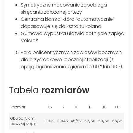
Symetryczne mocowanie zapobiega
skręcaniu założonej ortezy
Centralna klamra, która “automatycznie”
dopasowuje się do kształtu kolana
Gumowa wypustka ułatwia cofnięcie zapięć
Velcro®
Para policentrycznych zawiasów bocznych
dla przyśrodkowo-bocznej stabilizacji (z
opcją ograniczenia zgięcia do 60 ° lub 90 °).
Tabela
rozmiarów
Rozmiar
XS
S
M
L
XL
XXL
Obwód 15 cm
33/39
39/45
45/52
52/58
58/66
66/75
powyżej rzepki