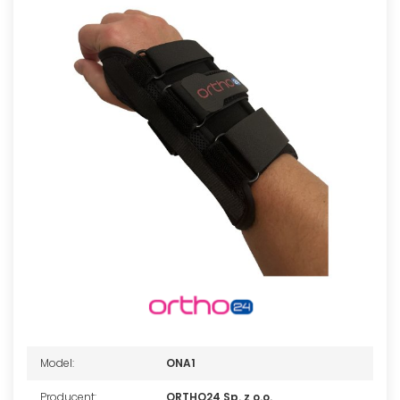
Model:
ONA1
Producent:
ORTHO24 Sp. z o.o.