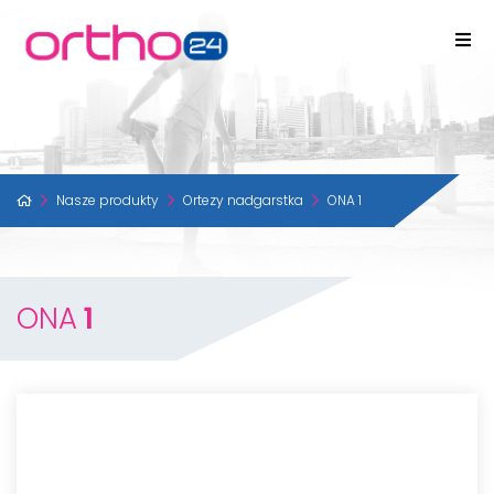
Nasze produkty
Ortezy nadgarstka
ONA 1
ONA
1