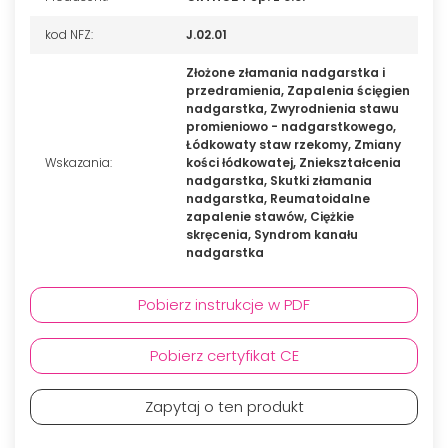
kod NFZ:
J.02.01
Złożone złamania nadgarstka i
przedramienia, Zapalenia ścięgien
nadgarstka, Zwyrodnienia stawu
promieniowo - nadgarstkowego,
Łódkowaty staw rzekomy, Zmiany
Wskazania:
kości łódkowatej, Zniekształcenia
nadgarstka, Skutki złamania
nadgarstka, Reumatoidalne
zapalenie stawów, Ciężkie
skręcenia, Syndrom kanału
nadgarstka
Pobierz instrukcje w PDF
Pobierz certyfikat CE
Zapytaj o ten produkt