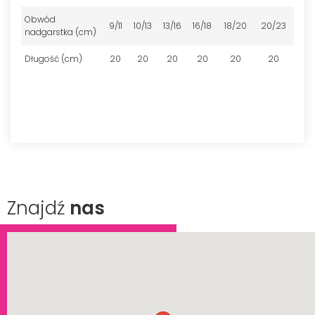
Obwód
9/11
10/13
13/16
16/18
18/20
20/23
nadgarstka (cm)
Długość (cm)
20
20
20
20
20
20
Znajdź
nas