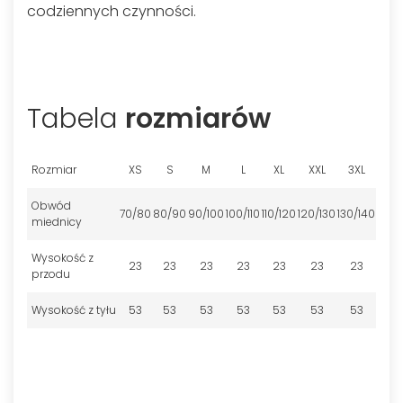
codziennych czynności.
Tabela
rozmiarów
Rozmiar
XS
S
M
L
XL
XXL
3XL
Obwód
70/80
80/90
90/100
100/110
110/120
120/130
130/140
miednicy
Wysokość z
23
23
23
23
23
23
23
przodu
Wysokość z tyłu
53
53
53
53
53
53
53