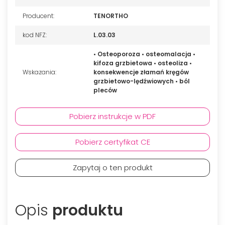
Producent:
TENORTHO
kod NFZ:
L.03.03
• Osteoporoza • osteomalacja •
kifoza grzbietowa • osteoliza •
Wskazania:
konsekwencje złamań kręgów
grzbietowo-lędźwiowych • ból
pleców
Pobierz instrukcje w PDF
Pobierz certyfikat CE
Zapytaj o ten produkt
Opis
produktu