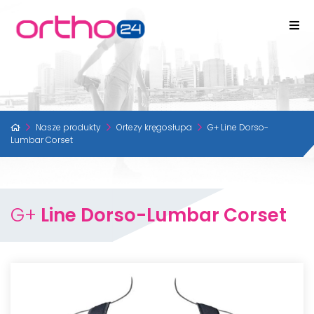
Nasze produkty
Ortezy kręgosłupa
G+ Line Dorso-
Lumbar Corset
G+
Line Dorso-Lumbar Corset