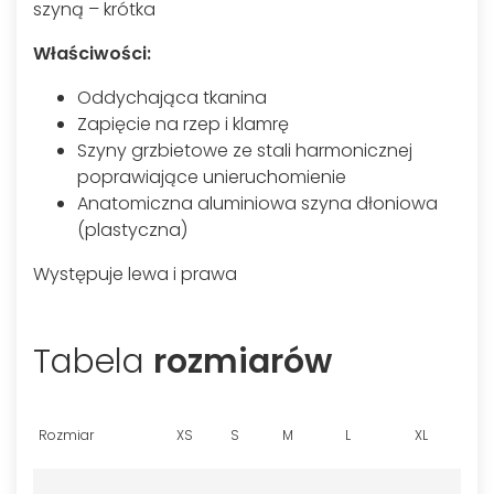
szyną – krótka
Właściwości:
Oddychająca tkanina
Zapięcie na rzep i klamrę
Szyny grzbietowe ze stali harmonicznej
poprawiające unieruchomienie
Anatomiczna aluminiowa szyna dłoniowa
(plastyczna)
Występuje lewa i prawa
Tabela
rozmiarów
Rozmiar
XS
S
M
L
XL