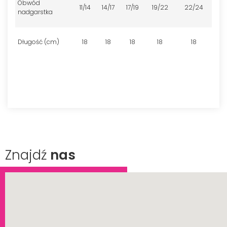
Obwód
11/14
14/17
17/19
19/22
22/24
nadgarstka
Długość (cm)
18
18
18
18
18
Znajdź
nas