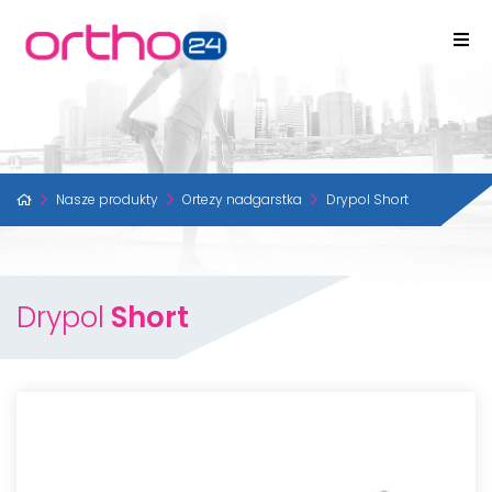
Nasze produkty
Ortezy nadgarstka
Drypol Short
Drypol
Short