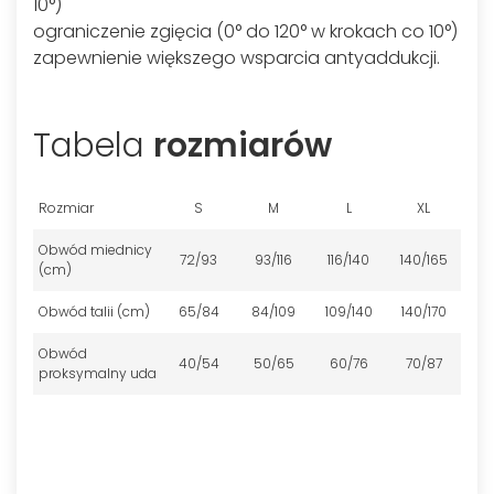
10°)
ograniczenie zgięcia (0° do 120° w krokach co 10°)
zapewnienie większego wsparcia antyaddukcji.
Tabela
rozmiarów
Rozmiar
S
M
L
XL
Obwód miednicy
72/93
93/116
116/140
140/165
(cm)
Obwód talii (cm)
65/84
84/109
109/140
140/170
Obwód
40/54
50/65
60/76
70/87
proksymalny uda