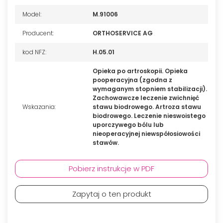
Model:
M.91006
Producent:
ORTHOSERVICE AG
kod NFZ:
H.05.01
Opieka po artroskopii. Opieka
pooperacyjna (zgodna z
wymaganym stopniem stabilizacji).
Zachowawcze leczenie zwichnięć
Wskazania:
stawu biodrowego. Artroza stawu
biodrowego. Leczenie nieswoistego
uporczywego bólu lub
nieoperacyjnej niewspółosiowości
stawów.
Pobierz instrukcje w PDF
Zapytaj o ten produkt