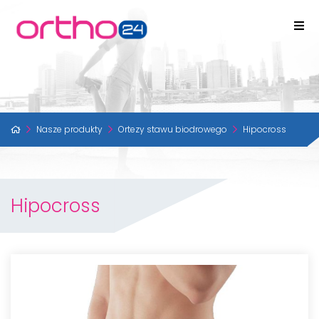
Nasze produkty
Ortezy stawu biodrowego
Hipocross
Hipocross