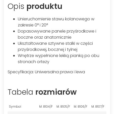
Opis
produktu
Unieruchomienie stawu kolanowego w
zakresie 0° i 20°
Dopasowywane panele przyśrodkowe i
boczne oraz anatomicznie
Ukształtowane sztywne stalki w części
przyśrodkowej, bocznej i tylnej
Wnętrze wypełnione lekką pianką po obu
stronach ortezy
Specyfikacja: Uniwersalna prawa i lewa
Tabela
rozmiarów
Symbol
M. 8104/F
M. 8105/F
M. 8106/F
M. 8107/F