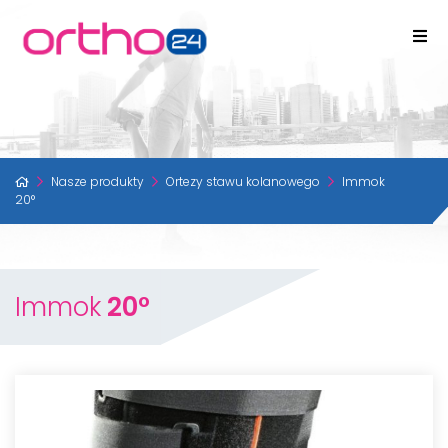
Nasze produkty
Ortezy stawu kolanowego
Immok
20°
Immok
20°