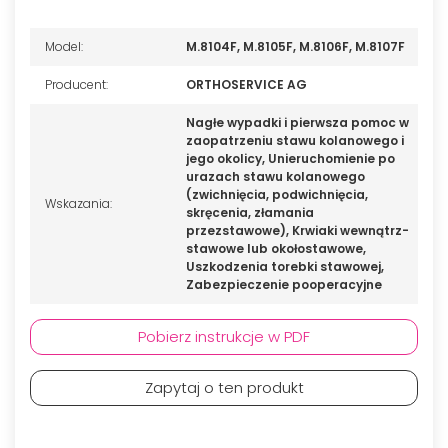
Model:
M.8104F, M.8105F, M.8106F, M.8107F
Producent:
ORTHOSERVICE AG
Nagłe wypadki i pierwsza pomoc w
zaopatrzeniu stawu kolanowego i
jego okolicy, Unieruchomienie po
urazach stawu kolanowego
(zwichnięcia, podwichnięcia,
Wskazania:
skręcenia, złamania
przezstawowe), Krwiaki wewnątrz-
stawowe lub okołostawowe,
Uszkodzenia torebki stawowej,
Zabezpieczenie pooperacyjne
Pobierz instrukcje w PDF
Zapytaj o ten produkt