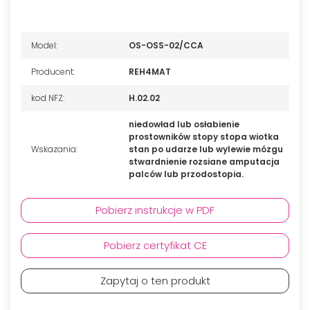
Model:
OS-OSS-02/CCA
Producent:
REH4MAT
kod NFZ:
H.02.02
niedowład lub osłabienie
prostowników stopy stopa wiotka
Wskazania:
stan po udarze lub wylewie mózgu
stwardnienie rozsiane amputacja
palców lub przodostopia.
Pobierz instrukcje w PDF
Pobierz certyfikat CE
Zapytaj o ten produkt