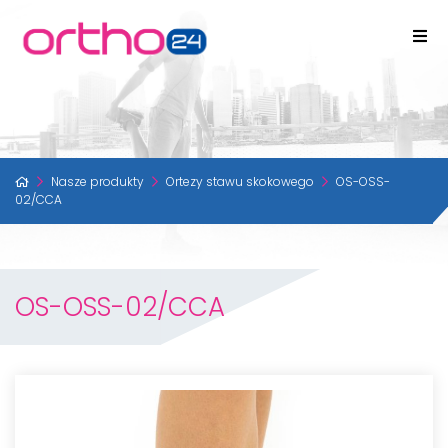
Nasze produkty
Ortezy stawu skokowego
OS-OSS-
02/CCA
OS-OSS-02/CCA