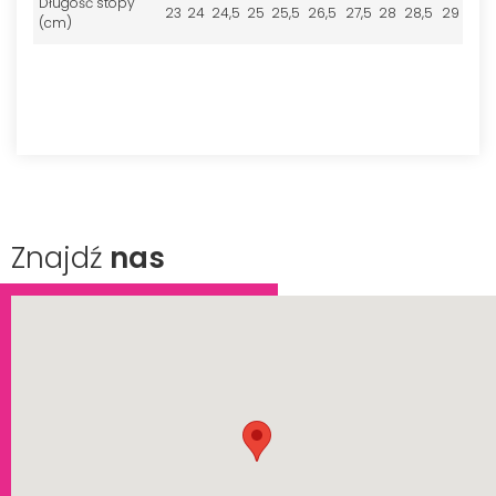
Długość stopy
23
24
24,5
25
25,5
26,5
27,5
28
28,5
29
(cm)
Znajdź
nas