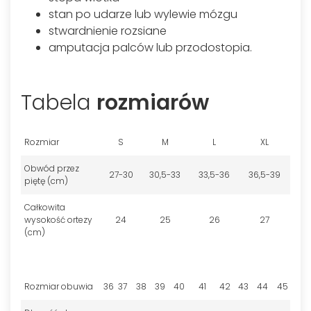
stan po udarze lub wylewie mózgu
stwardnienie rozsiane
amputacja palców lub przodostopia.
Tabela
rozmiarów
Rozmiar
S
M
L
XL
Obwód przez
27-30
30,5-33
33,5-36
36,5-39
piętę (cm)
Całkowita
wysokość ortezy
24
25
26
27
(cm)
Rozmiar obuwia
36
37
38
39
40
41
42
43
44
45