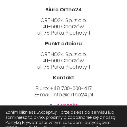
Biuro Ortho24
ORTHO24 Sp. z o.o.
41-500 Chorzów
ul. 75 Pułku Piechoty 1
Punkt odbioru
ORTHO24 Sp. z o.o.
41-500 Chorzów
ul. 75 Pułku Piechoty 1
Kontakt
Biuro: +48 730-000-417
E-mail:
info@ortho24.pl
Kontakt
Polityka prywatności
Zanim klikniesz „Akceptuj” i przejdziesz do serwisu lub
Cookies
zamkniesz to okno, prosimy o zapoznanie się z naszą
Polityką Prywatności, w tym zasadami dotyczącymi